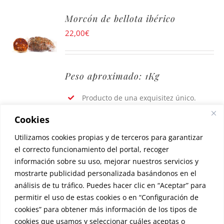
Morcón de bellota ibérico
22,00
€
Peso aproximado: 1Kg
Producto de una exquisitez único.
Se elabora a través de la selección de
Cookies
las mejores carnes magras del cerdo
Utilizamos cookies propias y de terceros para garantizar
ibérico, picadas en gruesos y
mezcladas con un adobo especial
el correcto funcionamiento del portal, recoger
tradicional y embutido en tripa gruesa.
información sobre su uso, mejorar nuestros servicios y
mostrarte publicidad personalizada basándonos en el
Se caracteriza por su sabor único y
análisis de tu tráfico. Puedes hacer clic en “Aceptar” para
especial en la boca del consumidor.
permitir el uso de estas cookies o en “Configuración de
cookies” para obtener más información de los tipos de
cookies que usamos y seleccionar cuáles aceptas o