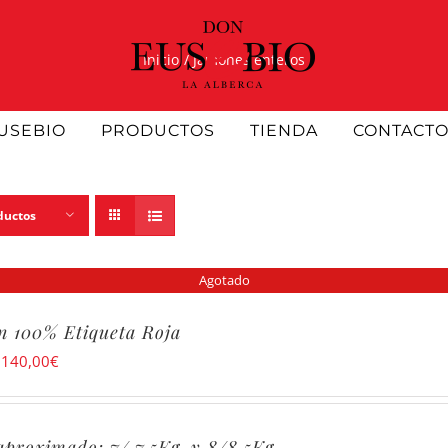
Inicio
Jamones enteros
USEBIO
PRODUCTOS
TIENDA
CONTACT
ductos
Agotado
 100% Etiqueta Roja
:
140,00
€
aproximado: 7/ 7.5Kg. y 8/8.5Kg