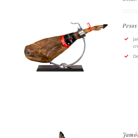
Pesos
Ja
cr
De
Jamón