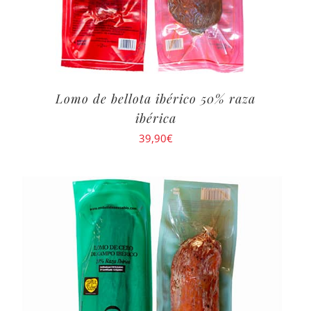
Lomo de bellota ibérico 50% raza
ibérica
39,90
€