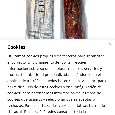
Cookies
Utilizamos cookies propias y de terceros para garantizar
el correcto funcionamiento del portal, recoger
información sobre su uso, mejorar nuestros servicios y
mostrarte publicidad personalizada basándonos en el
análisis de tu tráfico. Puedes hacer clic en “Aceptar” para
Lomito de bellota ibérico
permitir el uso de estas cookies o en “Configuración de
26,00
€
cookies” para obtener más información de los tipos de
cookies que usamos y seleccionar cuáles aceptas o
rechazas. Puede rechazar las cookies optativas haciendo
clic aquí “Rechazar”. Puedes consultar toda la
© Copyright
2026 |
Aviso Legal
|
Política de Privacidad
|
Política