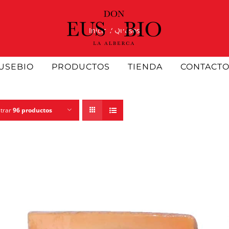
Inicio
Quesos
USEBIO
PRODUCTOS
TIENDA
CONTACT
trar
96 productos