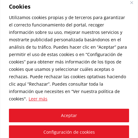
Cookies
Utilizamos cookies propias y de terceros para garantizar
el correcto funcionamiento del portal, recoger
información sobre su uso, mejorar nuestros servicios y
mostrarte publicidad personalizada basándonos en el
Cuña de queso curado de oveja a la
análisis de tu tráfico. Puedes hacer clic en “Aceptar” para
manteca
permitir el uso de estas cookies o en “Configuración de
8,50
€
cookies” para obtener más información de los tipos de
cookies que usamos y seleccionar cuáles aceptas o
rechazas. Puede rechazar las cookies optativas haciendo
clic aquí “Rechazar”. Puedes consultar toda la
© Copyright
2026 |
Aviso Legal
|
Política de Privacidad
|
Política
información que necesites en
“Ver nuestra política de
de Cookies
|
Envíos y Entregas
cookies"
.
Leer más
Embutidos Eusebio, S.L. | CIF B37275583 | C/ La Iglesia 37, La
Alberca 37624 - Salamanca (España)
Aceptar
Configuración de cookies
Facebook
Instagram