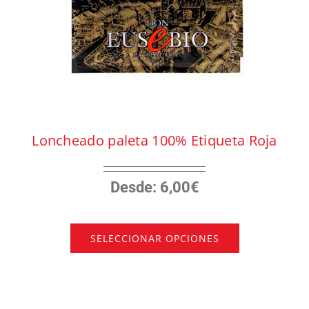
Loncheado paleta 100% Etiqueta Roja
Desde:
6,00
€
SELECCIONAR OPCIONES
Este
producto
tiene