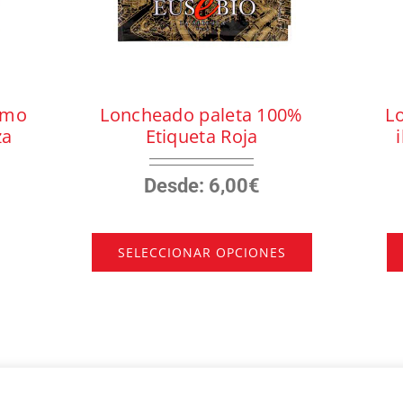
omo
Loncheado paleta 100%
L
za
Etiqueta Roja
Desde:
6,00
€
SELECCIONAR OPCIONES
Este
producto
tiene
múltiples
variantes.
Las