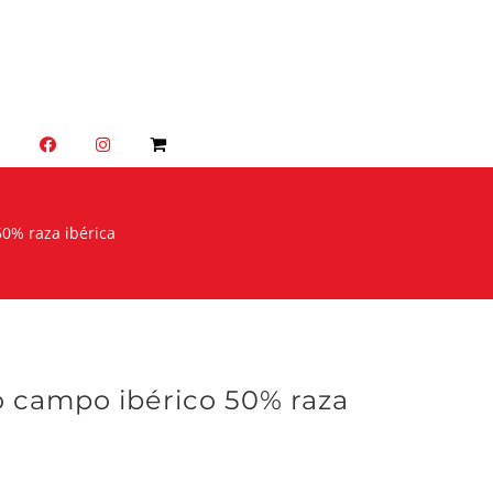
O
0% raza ibérica
 campo ibérico 50% raza