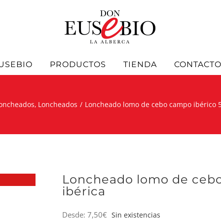
USEBIO
PRODUCTOS
TIENDA
CONTACT
loncheados
Loncheados
Loncheado lomo de cebo campo ibérico 5
Loncheado lomo de cebo
ibérica
Desde:
7,50
€
Sin existencias