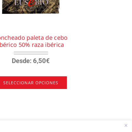
oncheado paleta de cebo
ibérico 50% raza ibérica
Desde:
6,50
€
SELECCIONAR OPCIONES
Este
producto
tiene
múltiples
variantes.
Las