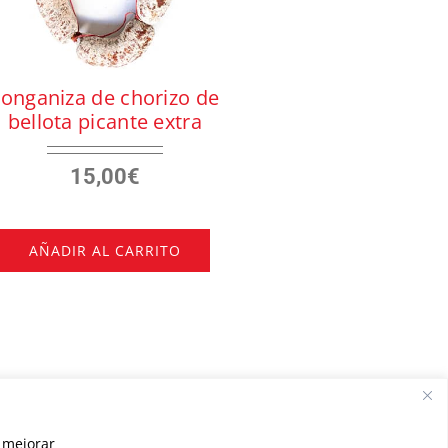
Longaniza de chorizo de
bellota picante extra
15,00
€
AÑADIR AL CARRITO
, mejorar
y Entregas