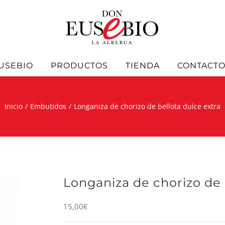
USEBIO
PRODUCTOS
TIENDA
CONTACT
Inicio
Embutidos
Longaniza de chorizo de bellota dulce extra
Longaniza de chorizo de 
15,00
€