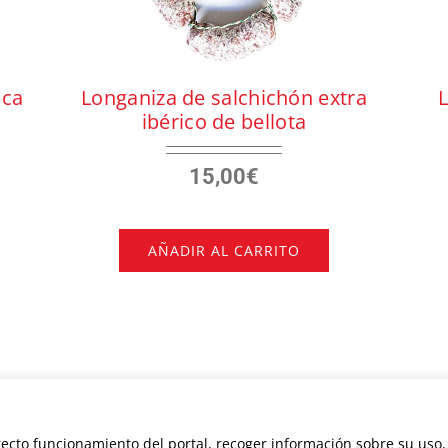
ica
Longaniza de salchichón extra
ibérico de bellota
15,00
€
AÑADIR AL CARRITO
rrecto funcionamiento del portal, recoger información sobre su uso
ght
2026 |
Aviso Legal
|
Política de Privacidad
|
Política de Cookies
|
Envíos 