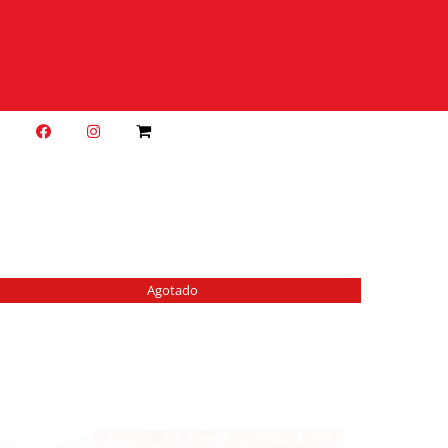
O
Agotado