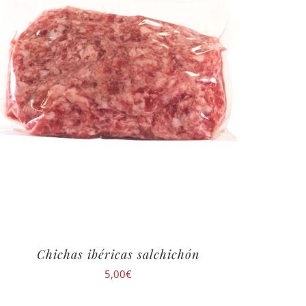
Chichas ibéricas salchichón
5,00
€