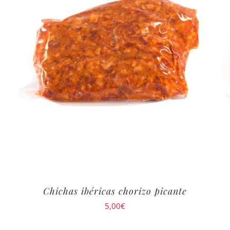
Chichas ibéricas chorizo picante
5,00
€