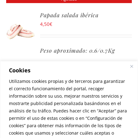
Papada salada ibérica
4,50
€
Peso aproximado: 0.6/0.7Kg
Es la capa que cuelga bajo la cara del
Cookies
cerdo.
Utilizamos cookies propias y de terceros para garantizar
Esta formada por la piel, capas de
grasa y capas de carne entreverada.
el correcto funcionamiento del portal, recoger
información sobre su uso, mejorar nuestros servicios y
Con un salazón especial siempre el
mostrarte publicidad personalizada basándonos en el
mismo desde generaciones anteriores
análisis de tu tráfico. Puedes hacer clic en “Aceptar” para
que profundiza su sabor.
permitir el uso de estas cookies o en “Configuración de
cookies” para obtener más información de los tipos de
cookies que usamos y seleccionar cuáles aceptas o