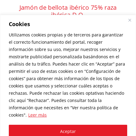
Jamón de bellota ibérico 75% raza
ibérica D.O.
Cookies
Desde:
385,00
€
Utilizamos cookies propias y de terceros para garantizar
el correcto funcionamiento del portal, recoger
información sobre su uso, mejorar nuestros servicios y
mostrarte publicidad personalizada basándonos en el
SELECCIONAR OPCIONES
Este
análisis de tu tráfico. Puedes hacer clic en “Aceptar” para
producto
permitir el uso de estas cookies o en “Configuración de
cookies” para obtener más información de los tipos de
tiene
cookies que usamos y seleccionar cuáles aceptas o
múltiples
rechazas. Puede rechazar las cookies optativas haciendo
variantes.
clic aquí “Rechazar”. Puedes consultar toda la
© Copyright
2026 |
Aviso Legal
|
Política de Privacidad
|
Política
Las
información que necesites en
“Ver nuestra política de
de Cookies
|
Envíos y Entregas
cookies"
.
Leer más
opciones
Embutidos Eusebio, S.L. | CIF B37275583 | C/ La Iglesia 37, La
Alberca 37624 - Salamanca (España)
se
Aceptar
pueden