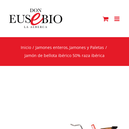
Saltar
al
contenido
Inicio
Jamones enteros
Jamones y Paletas
Jamón de bellota ibérico 50% raza ibérica