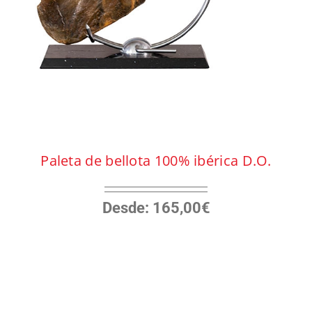
página
de
producto
Paleta de bellota 100% ibérica D.O.
Desde:
165,00
€