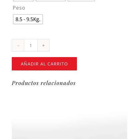
Peso

8.5 - 9.5Kg.
Jamón
de
AÑADIR AL CARRITO
bellota
ibérico
Productos relacionados
50%
raza
ibérica
cantidad